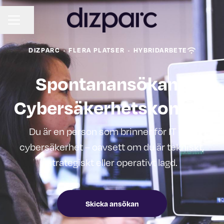
KARRIÄRMENY
Dela sidan
DIZPARC
·
FLERA PLATSER
·
HYBRIDARBETE
Spontanansökan -
Cybersäkerhetskonsult
Du är en person som brinner för IT och
cybersäkerhet – oavsett om du är tekniskt,
strategiskt eller operativt lagd.
Skicka ansökan